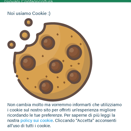
Giovani Confagricoltura
Pensionati Confagricoltura
Noi usiamo Cookie :)
Hai bisogno di informazioni?
Vuoi contattarci per ricevere assistenza, lasciare un
commento o chiedere informazioni?
CONTATTACI
Seguici sui social
Non cambia molto ma vorremmo informarti che utilizziamo
i cookie sul nostro sito per offrirti un'esperienza migliore
ricordando le tue preferenze. Per saperne di più leggi la
nostra
policy sui cookie
. Cliccando “Accetta” acconsenti
all'uso di tutti i cookie.
Privacy Policy
|
Cookie Policy
| Contributi e sovvenzioni