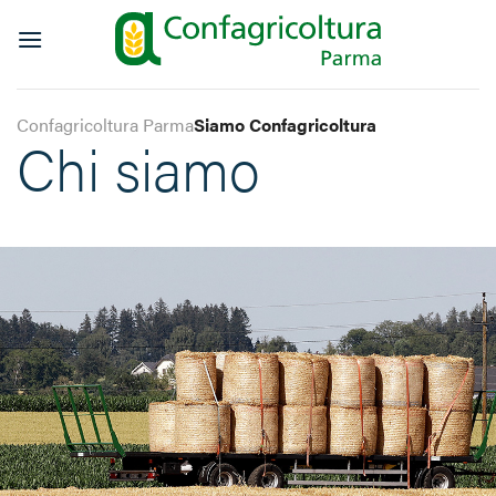
Salta
ai
contenuti
Confagricoltura Parma
Siamo Confagricoltura
Chi siamo