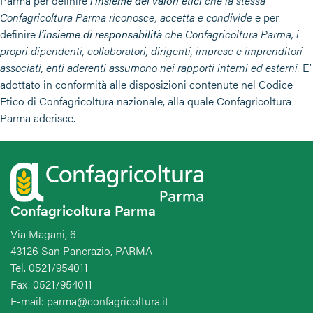
Parma per definire
l’insieme dei valori etici
che la stessa
Confagricoltura Parma riconosce, accetta e condivide
e per
definire
l’insieme di responsabilità
che Confagricoltura Parma, i
propri dipendenti, collaboratori, dirigenti, imprese e imprenditori
associati, enti aderenti assumono nei rapporti interni ed esterni.
E’
adottato in conformità alle disposizioni contenute nel Codice
Etico di Confagricoltura nazionale, alla quale Confagricoltura
Parma aderisce.
Confagricoltura Parma
Via Magani, 6
43126 San Pancrazio, PARMA
Tel. 0521/954011
Fax. 0521/954011
E-mail: parma@confagricoltura.it