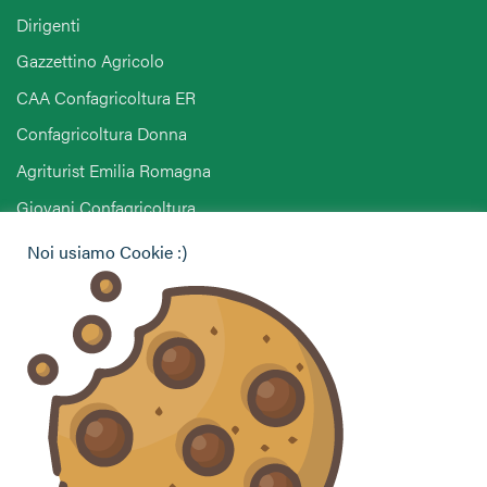
Dirigenti
Gazzettino Agricolo
CAA Confagricoltura ER
Confagricoltura Donna
Agriturist Emilia Romagna
Giovani Confagricoltura
Pensionati Confagricoltura
Noi usiamo Cookie :)
Hai bisogno di informazioni?
Vuoi contattarci per ricevere assistenza, lasciare un
commento o chiedere informazioni?
CONTATTACI