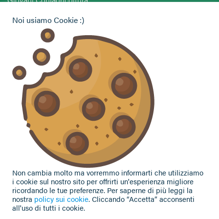
Pensionati Confagricoltura
Noi usiamo Cookie :)
Hai bisogno di informazioni?
Vuoi contattarci per ricevere assistenza, lasciare un
commento o chiedere informazioni?
CONTATTACI
Seguici sui social
Non cambia molto ma vorremmo informarti che utilizziamo
i cookie sul nostro sito per offrirti un'esperienza migliore
ricordando le tue preferenze. Per saperne di più leggi la
nostra
policy sui cookie
. Cliccando “Accetta” acconsenti
all'uso di tutti i cookie.
Privacy Policy
|
Cookie Policy
| Contributi e sovvenzioni