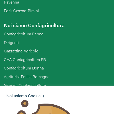
Ravenna
Forlì-Cesena-Rimini
Noi siamo Confagricoltura
Confagricoltura Parma
Dirigenti
Gazzettino Agricolo
CAA Confagricoltura ER
Confagricoltura Donna
Agriturist Emilia Romagna
Giovani Confagricoltura
Pensionati Confagricoltura
Noi usiamo Cookie :)
Hai bisogno di informazioni?