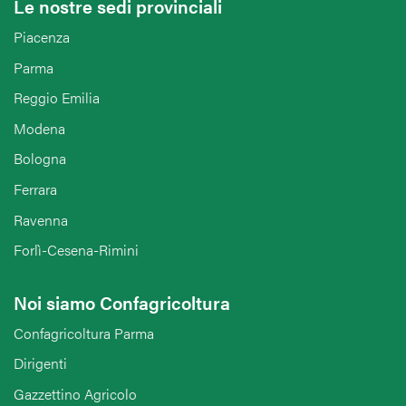
Le nostre sedi provinciali
Piacenza
Parma
Reggio Emilia
Modena
Bologna
Ferrara
Ravenna
Forlì-Cesena-Rimini
Noi siamo Confagricoltura
Confagricoltura Parma
Dirigenti
Gazzettino Agricolo