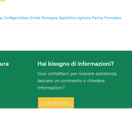
ma
,
Confagricoltura
,
Emilia Romagna
,
Gazzettino Agricolo
,
Parma
,
Pomodoro
.
tura
Hai bisogno di informazioni?
Vuoi contattarci per ricevere assistenza,
lasciare un commento o chiedere
informazioni?
CONTATTACI