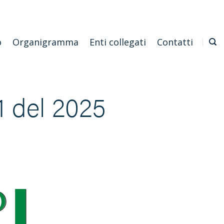
Emilia Romagna
Scarica l'APP
Confagricoltura Nazionale
o
Organigramma
Enti collegati
Contatti
1 del 2025