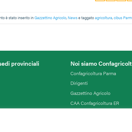
o è stato inserito in
Gazzettino Agricolo
,
News
e taggato
agricoltura
,
cibus Par
sedi provinciali
Noi siamo Confagricol
Confagricoltura Parma
Dirigenti
Gazzettino Agricolo
CAA Confagricoltura ER
Confagricoltura Donna
Agriturist Emilia Romagna