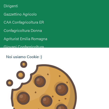
Dirigenti
Gazzettino Agricolo
CAA Confagricoltura ER
Confagricoltura Donna
Agriturist Emilia Romagna
Giovani Confagricoltura
Pensionati Confagricoltura
Noi usiamo Cookie :)
Hai bisogno di informazioni?
Vuoi contattarci per ricevere assistenza, lasciare un
commento o chiedere informazioni?
CONTATTACI