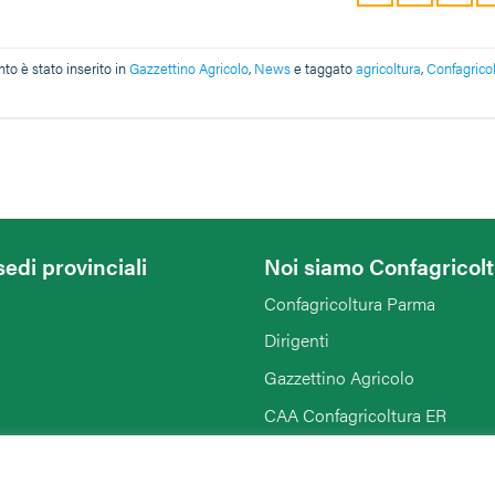
o è stato inserito in
Gazzettino Agricolo
,
News
e taggato
agricoltura
,
Confagrico
sedi provinciali
Noi siamo Confagricol
Confagricoltura Parma
Dirigenti
Gazzettino Agricolo
CAA Confagricoltura ER
Confagricoltura Donna
Agriturist Emilia Romagna