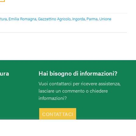
ltura
,
Emilia Romagna
,
Gazzettino Agricolo
,
Ingorda
,
Parma
,
Unione
tura
Hai bisogno di informazioni?
Vuoi contattarci per ricevere assistenza,
lasciare un commento o chiedere
informazioni?
CONTATTACI