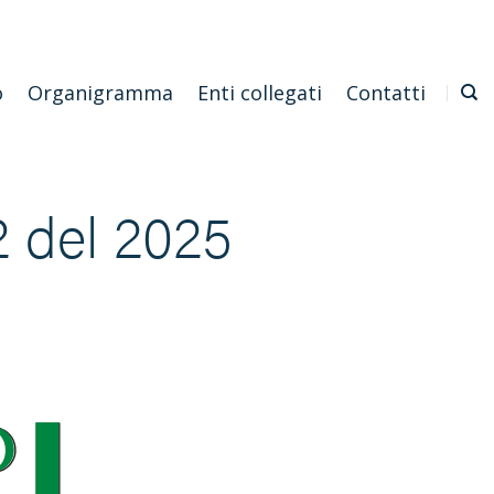
Emilia Romagna
Scarica l'APP
Confagricoltura Nazionale
o
Organigramma
Enti collegati
Contatti
2 del 2025