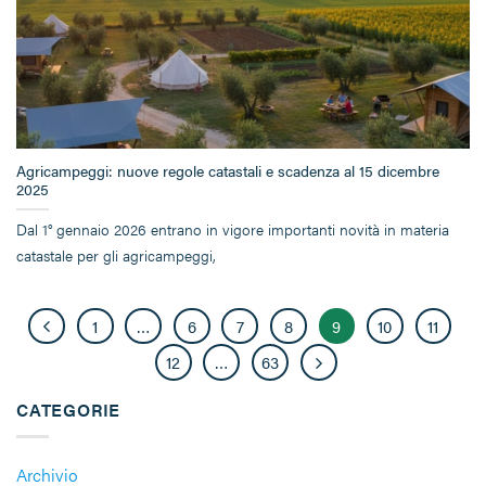
Agricampeggi: nuove regole catastali e scadenza al 15 dicembre
2025
Dal 1° gennaio 2026 entrano in vigore importanti novità in materia
catastale per gli agricampeggi,
1
…
6
7
8
9
10
11
12
…
63
CATEGORIE
Archivio