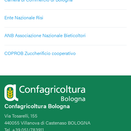
Ente Nazionale Risi
ANB Associazione Nazionale Bieticoltori
COPROB Zuccherificio cooperativo
Confagricoltura Bologna
Via Tosarelli, 155
440055 Villanova di Castenaso BOLOGNA
Tel. +39 051/783911