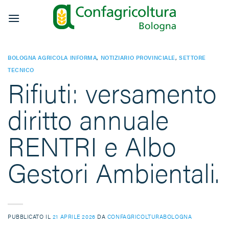
Salta
ai
contenuti
BOLOGNA AGRICOLA INFORMA
,
NOTIZIARIO PROVINCIALE
,
SETTORE
TECNICO
Rifiuti: versamento
diritto annuale
RENTRI e Albo
Gestori Ambientali.
PUBBLICATO IL
21 APRILE 2026
DA
CONFAGRICOLTURABOLOGNA