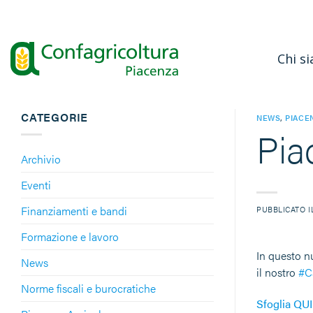
Salta
ai
contenuti
Chi s
CATEGORIE
NEWS
,
PIACE
Pia
Archivio
Eventi
Finanziamenti e bandi
PUBBLICATO 
Formazione e lavoro
In questo 
News
il nostro
#C
Norme fiscali e burocratiche
Sfoglia QUI