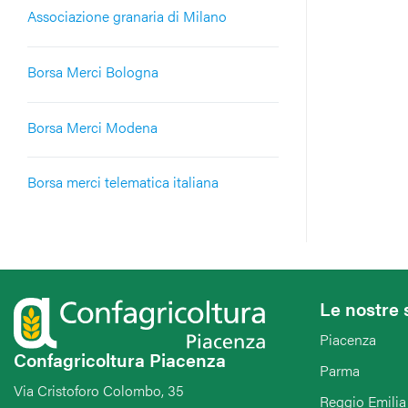
Associazione granaria di Milano
Borsa Merci Bologna
Borsa Merci Modena
Borsa merci telematica italiana
Le nostre 
Piacenza
Confagricoltura Piacenza
Parma
Via Cristoforo Colombo, 35
Reggio Emilia