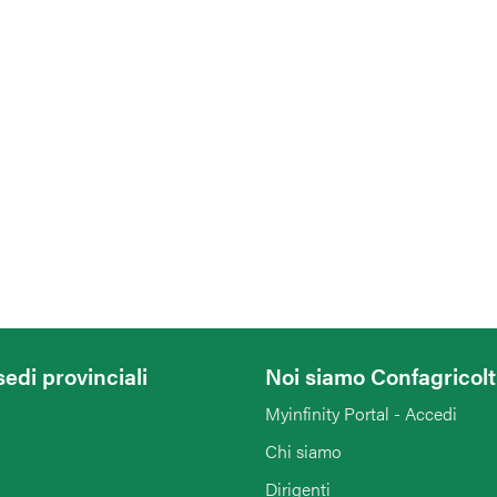
sedi provinciali
Noi siamo Confagricol
Myinfinity Portal - Accedi
Chi siamo
Dirigenti