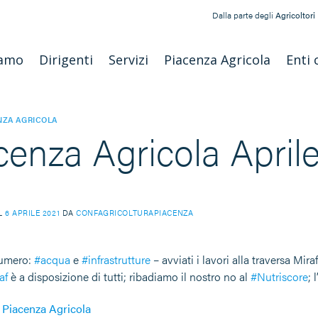
Dalla parte degli
Agricoltori
iamo
Dirigenti
Servizi
Piacenza Agricola
Enti 
NZA AGRICOLA
cenza Agricola April
IL
6 APRILE 2021
DA
CONFAGRICOLTURAPIACENZA
numero:
#acqua
e
#infrastrutture
– avviati i lavori alla traversa Miraf
af
è a disposizione di tutti; ribadiamo il nostro no al
#Nutriscore
; 
 Piacenza Agricola