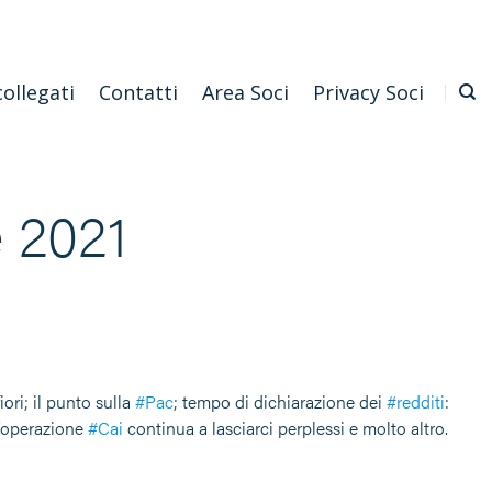
Emilia Romagna
Scarica l'APP
Confagricoltura Nazionale
collegati
Contatti
Area Soci
Privacy Soci
e 2021
iori; il punto sulla
#Pac
; tempo di dichiarazione dei
#redditi
:
l’operazione
#Cai
continua a lasciarci perplessi e molto altro.