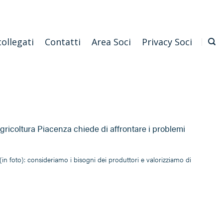
Emilia Romagna
Scarica l'APP
Confagricoltura Nazionale
collegati
Contatti
Area Soci
Privacy Soci
agricoltura Piacenza chiede di affrontare i problemi
(in foto): consideriamo i bisogni dei produttori e valorizziamo di