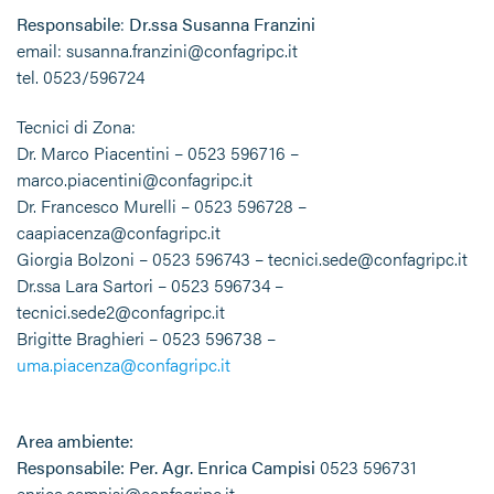
Responsabile
:
Dr.ssa Susanna Franzini
email: susanna.franzini@confagripc.it
tel. 0523/596724
Tecnici di Zona:
Dr. Marco Piacentini – 0523 596716 –
marco.piacentini@confagripc.it
Dr. Francesco Murelli – 0523 596728 –
caapiacenza@confagripc.it
Giorgia Bolzoni – 0523 596743 – tecnici.sede@confagripc.it
Dr.ssa Lara Sartori – 0523 596734 –
tecnici.sede2@confagripc.it
Brigitte Braghieri – 0523 596738 –
uma.piacenza@confagripc.it
Area ambiente:
Responsabile: Per. Agr. Enrica Campisi
0523 596731
enrica.campisi@confagripc.it