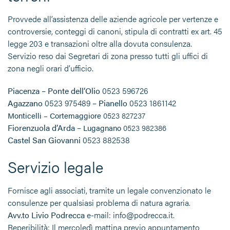
Provvede all’assistenza delle aziende agricole per vertenze e
controversie, conteggi di canoni, stipula di contratti ex art. 45
legge 203 e transazioni oltre alla dovuta consulenza.
Servizio reso dai Segretari di zona presso tutti gli uffici di
zona negli orari d’ufficio.
Piacenza – Ponte dell’Olio
0523 596726
Agazzano
0523 975489 –
Pianello
0523 1861142
Monticelli – Cortemaggiore
0523 827237
Fiorenzuola
d’Arda
–
Lugagnano
0523 982386
Castel San Giovanni
0523 882538
Servizio legale
Fornisce agli associati, tramite un legale convenzionato le
consulenze per qualsiasi problema di natura agraria.
Avv.to Livio Podrecca
e-mail: info@podrecca.it.
Reperibilità: Il mercoledì mattina previo appuntamento