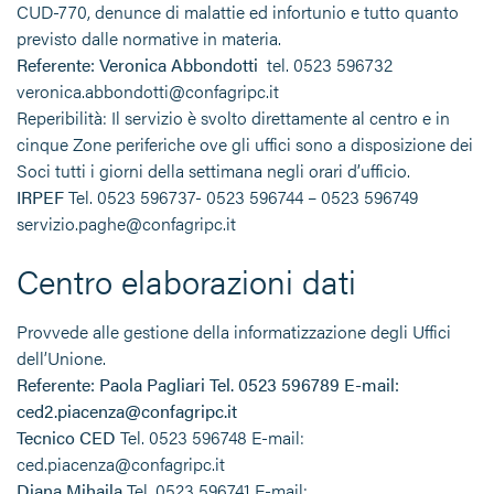
CUD-770, denunce di malattie ed infortunio e tutto quanto
previsto dalle normative in materia.
Referente: Veronica Abbondotti
tel. 0523 596732
veronica.abbondotti@confagripc.it
Reperibilità: Il servizio è svolto direttamente al centro e in
cinque Zone periferiche ove gli uffici sono a disposizione dei
Soci tutti i giorni della settimana negli orari d’ufficio.
IRPEF
Tel. 0523 596737- 0523 596744 – 0523 596749
servizio.paghe@confagripc.it
Centro elaborazioni dati
Provvede alle gestione della informatizzazione degli Uffici
dell’Unione.
Referente: Paola Pagliari Tel. 0523 596789 E-mail:
ced2.piacenza@confagripc.it
Tecnico CED
Tel. 0523 596748 E-mail:
ced.piacenza@confagripc.it
Diana Mihaila
Tel. 0523 596741 E-mail: