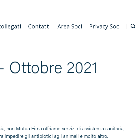
Emilia Romagna
Scarica l'APP
Confagricoltura Nazionale
collegati
Contatti
Area Soci
Privacy Soci
 – Ottobre 2021
a, con Mutua Fima offriamo servizi di assistenza sanitaria;
impedire gli antibiotici agli animali e molto altro.