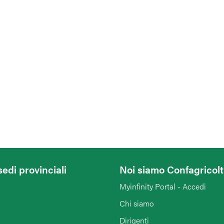
sedi provinciali
Noi siamo Confagricol
Myinfinity Portal - Accedi
Chi siamo
Dirigenti