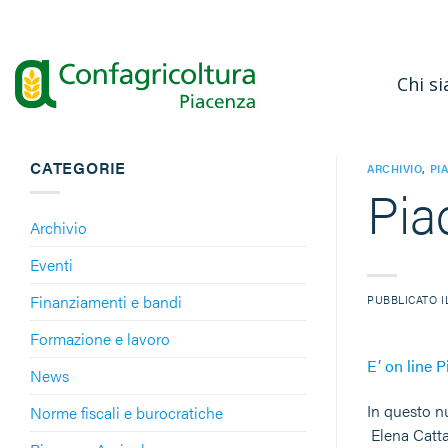
Salta
ai
contenuti
Chi s
CATEGORIE
ARCHIVIO
,
PI
Pia
Archivio
Eventi
Finanziamenti e bandi
PUBBLICATO 
Formazione e lavoro
E’ on line P
News
In questo n
Norme fiscali e burocratiche
Elena Cattan