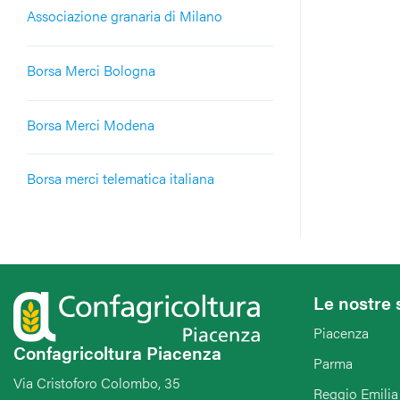
Associazione granaria di Milano
Borsa Merci Bologna
Borsa Merci Modena
Borsa merci telematica italiana
Le nostre 
Piacenza
Confagricoltura Piacenza
Parma
Via Cristoforo Colombo, 35
Reggio Emilia