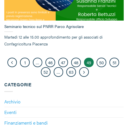
Seminario tecnico sul PNRR Parco Agrisolare
Martedì 12 alle 15.00 approfondimento per gli associati di
Confagricoltura Piacenza
1
…
46
47
48
49
50
51
52
…
63
CATEGORIE
Archivio
Eventi
Finanziamenti e bandi