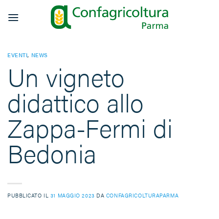
Salta
ai
contenuti
EVENTI
,
NEWS
Un vigneto
didattico allo
Zappa-Fermi di
Bedonia
PUBBLICATO IL
31 MAGGIO 2023
DA
CONFAGRICOLTURAPARMA