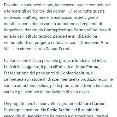
Favorire la sperimentazione, far crescere nuove competenze
e formare gli agricoltori del domani. Ci sono tutte queste
motivazioni all’origine della realizzazione del vigneto
didattico, con antiche varietà autoctone ed impianto di
irrigazione, donato da
Confagricoltura Parma
all’indirizzo di
agraria dell’
istituto tecnico Zappa-Fermi
di Bedonia
nell’ambito di un progetto condiviso con il
Consorzio Alte
Valli
e lo stesso istituto Zappa-Fermi.
La donazione è stata possibile grazie ai fondi della
Onlus-
L’età della saggezza
, legata all’attività di
Anpa Parma
,
l’associazione dei pensionati di
Confagricoltura
, e
permetterà agli studenti di sperimentare la produzione con le
varietà autoctone metica, per la produzione di vino bianco, e
varàn e galuson per la produzione di vino rosso.
Un progetto che ha coinvolto l’agronomo
Mauro Carboni
,
l’enologo e membro Ais
Paolo Settimi
ed il
seminario
vescovile di Bedonia
che ha messo a disposizione i terreni.