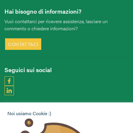
Hai bisogno di informazioni?
Vuoi contattarci per ricevere assistenza, lasciare un
commento o chiedere informazioni?
CONTATTACI
Seguici sui social
Privacy Policy
|
Cookie Policy
| Contributi e sovvenzioni
Noi usiamo Cookie :)
© 2002-2026 CAA Confagricoltura Emilia Romagna srl - P.IVA
02317021208