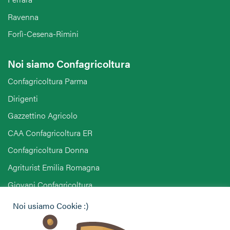
Ravenna
Forlì-Cesena-Rimini
Noi siamo Confagricoltura
Confagricoltura Parma
Dirigenti
Gazzettino Agricolo
CAA Confagricoltura ER
Confagricoltura Donna
Agriturist Emilia Romagna
Giovani Confagricoltura
Pensionati Confagricoltura
Noi usiamo Cookie :)