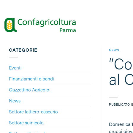
Salta
ai
contenuti
CATEGORIE
NEWS
“Col
Eventi
al 
Finanziamenti e bandi
Gazzettino Agricolo
News
PUBBLICATO 
Settore lattiero-caseario
Settore suinicolo
Domenica 
gruppi giov