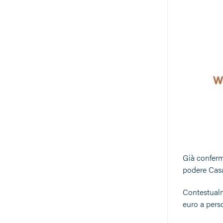
Già conferma
podere Casa 
Contestualme
euro a pers