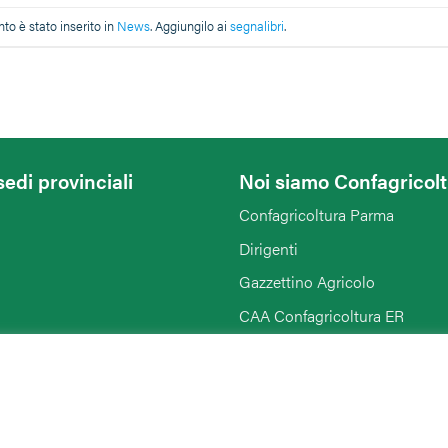
o è stato inserito in
News
. Aggiungilo ai
segnalibri
.
sedi provinciali
Noi siamo Confagricol
Confagricoltura Parma
Dirigenti
Gazzettino Agricolo
CAA Confagricoltura ER
Confagricoltura Donna
Agriturist Emilia Romagna
Giovani Confagricoltura