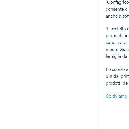
“Confagrico
consente di 
anche a sott
“Il castello
proprietario
sono state t
nipote
Giac
famiglia da 
Lo scorso an
Sin dal pri
prodotti del
Coltiviamo l