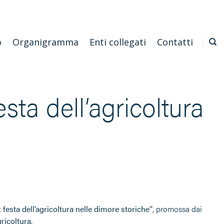
Emilia Romagna
Scarica l'APP
Confagricoltura Nazionale
o
Organigramma
Enti collegati
Contatti
esta dell’agricoltura
 festa dell’agricoltura nelle dimore storiche”
, promossa dai
ricoltura
.