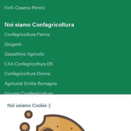
Forlì-Cesena-Rimini
Noi siamo Confagricoltura
Confagricoltura Parma
Dirigenti
Gazzettino Agricolo
CAA Confagricoltura ER
Confagricoltura Donna
Agriturist Emilia Romagna
Giovani Confagricoltura
Pensionati Confagricoltura
Noi usiamo Cookie :)
Hai bisogno di informazioni?
Vuoi contattarci per ricevere assistenza, lasciare un