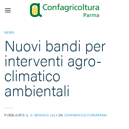
Salta
ai
contenuti
NEWS
Nuovi bandi per
interventi agro-
climatico
ambientali
PUBBLICATO IL
13 GENNAIO 2023
DA
CONFAGRICOLTURAPARMA