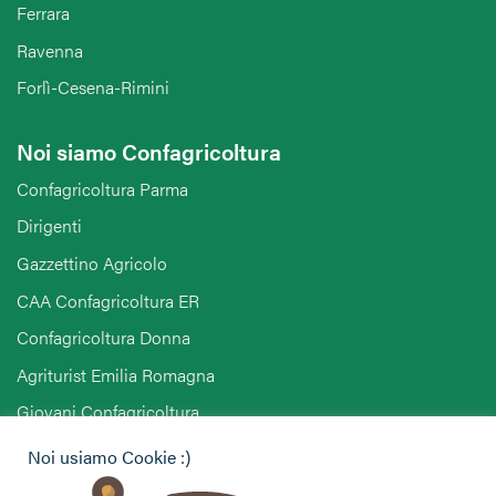
Ferrara
Ravenna
Forlì-Cesena-Rimini
Noi siamo Confagricoltura
Confagricoltura Parma
Dirigenti
Gazzettino Agricolo
CAA Confagricoltura ER
Confagricoltura Donna
Agriturist Emilia Romagna
Giovani Confagricoltura
Pensionati Confagricoltura
Noi usiamo Cookie :)