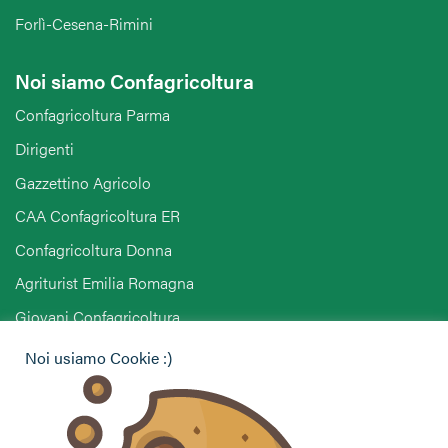
Forlì-Cesena-Rimini
Noi siamo Confagricoltura
Confagricoltura Parma
Dirigenti
Gazzettino Agricolo
CAA Confagricoltura ER
Confagricoltura Donna
Agriturist Emilia Romagna
Giovani Confagricoltura
Pensionati Confagricoltura
Noi usiamo Cookie :)
Hai bisogno di informazioni?
Vuoi contattarci per ricevere assistenza, lasciare un