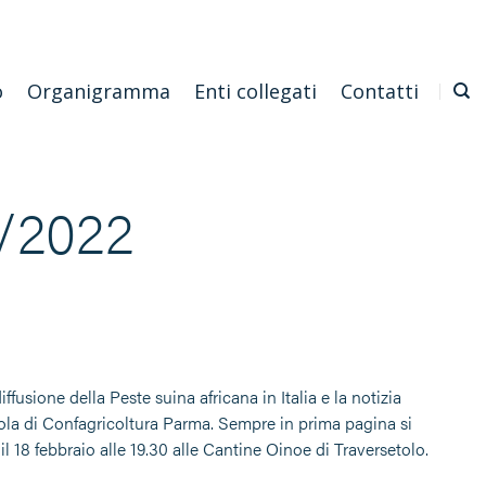
Emilia Romagna
Scarica l'APP
Confagricoltura Nazionale
o
Organigramma
Enti collegati
Contatti
3/2022
ffusione della Peste suina africana in Italia e la notizia
cola di Confagricoltura Parma. Sempre in prima pagina si
18 febbraio alle 19.30 alle Cantine Oinoe di Traversetolo.