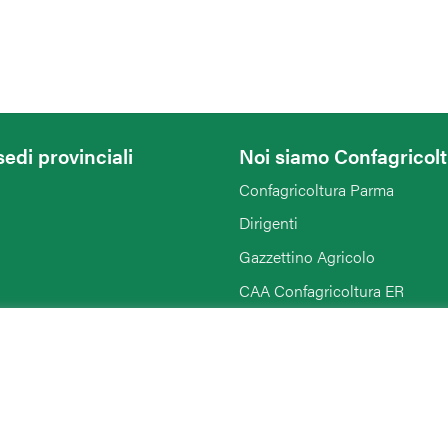
sedi provinciali
Noi siamo Confagricol
Confagricoltura Parma
Dirigenti
Gazzettino Agricolo
CAA Confagricoltura ER
Confagricoltura Donna
Agriturist Emilia Romagna
Giovani Confagricoltura
Rimini
Pensionati Confagricoltura