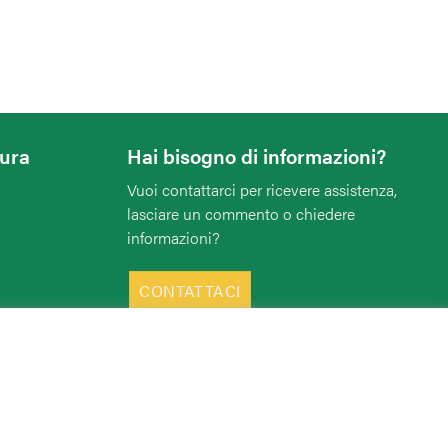
tura
Hai bisogno di informazioni?
Vuoi contattarci per ricevere assistenza,
lasciare un commento o chiedere
informazioni?
CONTATTACI