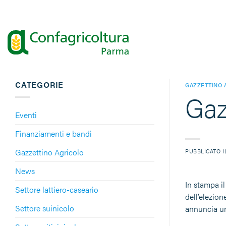
Salta
ai
contenuti
CATEGORIE
GAZZETTINO 
Gaz
Eventi
Finanziamenti e bandi
Gazzettino Agricolo
PUBBLICATO 
News
In stampa il
Settore lattiero-caseario
dell’elezio
Settore suinicolo
annuncia un