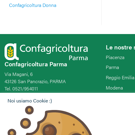
Confagricoltura Donna
Le nostre 
Piacenza
Confagricoltura Parma
Parma
Via Magani, 6
Reggio Emilia
43126 San Pancrazio, PARMA
Modena
Tel. 0521/954011
Fax. 0521/954011
Bologna
Noi usiamo Cookie :)
E-mail: parma@confagricoltura.it
Ferrara
PEC: upaparma@legalmail.it
Ravenna
Forlì-Cesena-