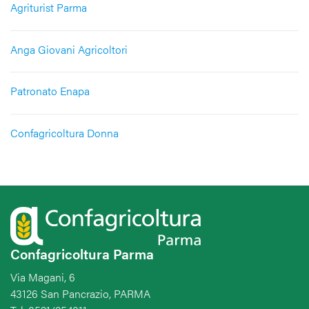
Agriturist Parma
Anga Giovani Agricoltori
Patronato Enapa
Confagricoltura Donna
Confagricoltura Parma
Via Magani, 6
43126 San Pancrazio, PARMA