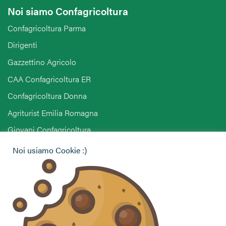
Noi siamo Confagricoltura
Confagricoltura Parma
Dirigenti
Gazzettino Agricolo
CAA Confagricoltura ER
Confagricoltura Donna
Agriturist Emilia Romagna
Giovani Confagricoltura
Pensionati Confagricoltura
Noi usiamo Cookie :)
Hai bisogno di informazioni?
Vuoi contattarci per ricevere assistenza, lasciare un
commento o chiedere informazioni?