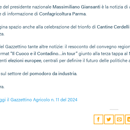
ne del presidente nazionale
Massimiliano Giansanti
è la notizia d
e di informazione di
Confagricoltura Parma
.
gina spazio anche alla celebrazione del trionfo di
Cantine Cerdelli
za.
del Gazzettino tante altre notizie: il resoconto del convegno region
ormat
“Il Cuoco e il Contadino…in tour”
giunto alla terza tappa al
enti
elezioni europee
, centrali per definire il futuro delle politiche 
 sul settore del
pomodoro da industria
.
ra.
ggi il Gazzettino Agricolo n. 11 del 2024