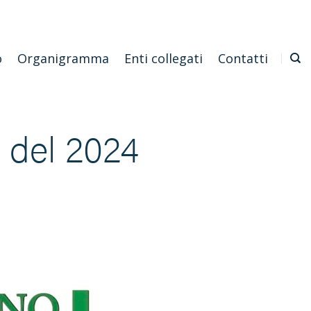
Emilia Romagna
Scarica l'APP
Confagricoltura Nazionale
o
Organigramma
Enti collegati
Contatti
1 del 2024