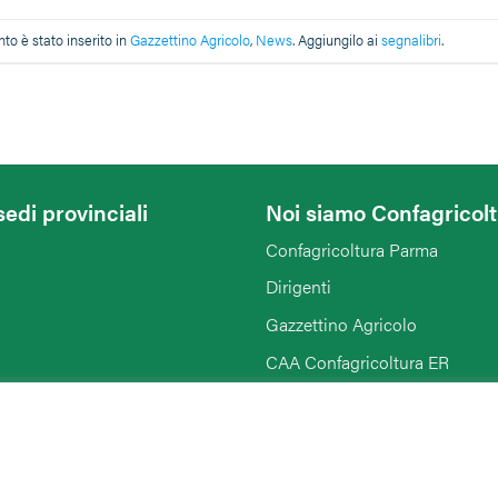
o è stato inserito in
Gazzettino Agricolo
,
News
. Aggiungilo ai
segnalibri
.
sedi provinciali
Noi siamo Confagricol
Confagricoltura Parma
Dirigenti
Gazzettino Agricolo
CAA Confagricoltura ER
Confagricoltura Donna
Agriturist Emilia Romagna
Giovani Confagricoltura