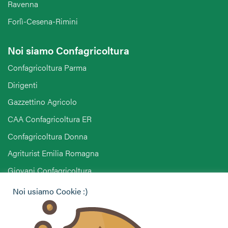
Ravenna
Forlì-Cesena-Rimini
Noi siamo Confagricoltura
Confagricoltura Parma
Dirigenti
Gazzettino Agricolo
CAA Confagricoltura ER
Confagricoltura Donna
Agriturist Emilia Romagna
Giovani Confagricoltura
Pensionati Confagricoltura
Noi usiamo Cookie :)
Hai bisogno di informazioni?