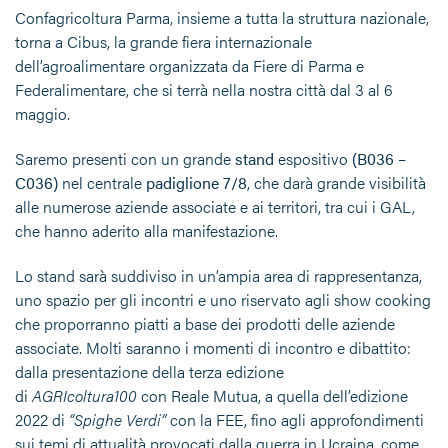
Confagricoltura Parma, insieme a tutta la struttura nazionale,
torna a Cibus, la grande fiera internazionale
dell’agroalimentare organizzata da Fiere di Parma e
Federalimentare, che si terrà nella nostra città dal 3 al 6
maggio.
Saremo presenti con un grande
stand
espositivo
(B036 –
C036)
nel centrale
padiglione 7/8
, che darà grande visibilità
alle numerose aziende associate e ai territori, tra cui i GAL,
che hanno aderito alla manifestazione.
Lo stand sarà suddiviso in un’ampia area di rappresentanza,
uno spazio per gli incontri e uno riservato agli show cooking
che proporranno piatti a base dei prodotti delle aziende
associate. Molti saranno i momenti di incontro e dibattito:
dalla presentazione della terza edizione
di
AGRIcoltura100
con Reale Mutua, a quella dell’edizione
2022 di
“Spighe Verdi”
con la FEE, fino agli approfondimenti
sui temi di attualità provocati dalla guerra in Ucraina, come