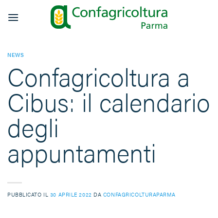
Salta
ai
contenuti
NEWS
Confagricoltura a
Cibus: il calendario
degli
appuntamenti
PUBBLICATO IL
30 APRILE 2022
DA
CONFAGRICOLTURAPARMA