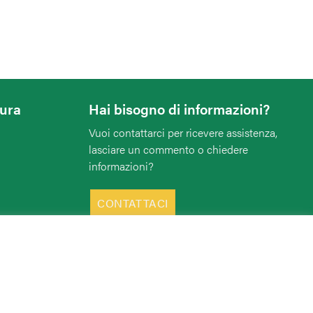
tura
Hai bisogno di informazioni?
Vuoi contattarci per ricevere assistenza,
lasciare un commento o chiedere
informazioni?
CONTATTACI