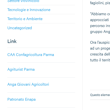
Settore vitivinicolo
fagiolini, p
Tecnologie e Innovazione
“Abbiamo co
Territorio e Ambiente
approcciati 
percorso in
Uncategorized
gruppo Anga
Link
Ora l’auspi
ad un proge
crescita del
CAA Confagricoltura Parma
tutto il terr
Agriturist Parma
Anga Giovani Agricoltori
Questo element
Patronato Enapa