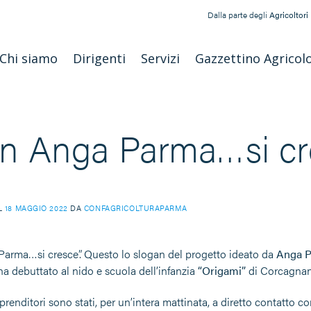
Dalla parte degli
Agricoltori
Chi siamo
Dirigenti
Servizi
Gazzettino Agricol
n Anga Parma…si cr
IL
18 MAGGIO 2022
DA
CONFAGRICOLTURAPARMA
arma…si cresce”. Questo lo slogan del progetto ideato da
Anga 
a debuttato al nido e scuola dell’infanzia
“Origami”
di Corcagna
prenditori sono stati, per un’intera mattinata, a diretto contatto 