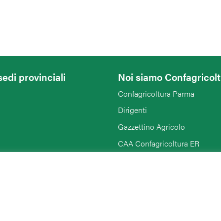
sedi provinciali
Noi siamo Confagricol
Confagricoltura Parma
Dirigenti
Gazzettino Agricolo
CAA Confagricoltura ER
Confagricoltura Donna
Agriturist Emilia Romagna
Giovani Confagricoltura
Rimini
Pensionati Confagricoltura