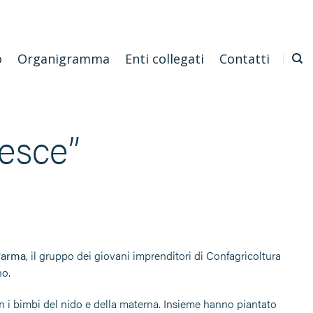
Emilia Romagna
Scarica l'APP
Confagricoltura Nazionale
o
Organigramma
Enti collegati
Contatti
esce”
Parma
, il gruppo dei giovani imprenditori di Confagricoltura
no.
con i bimbi del nido e della materna. Insieme hanno piantato