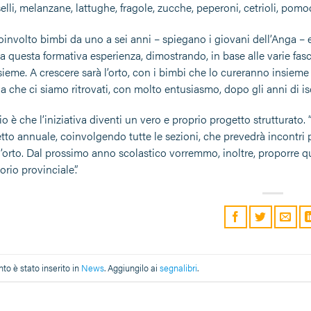
iselli, melanzane, lattughe, fragole, zucche, peperoni, cetrioli, po
involto bimbi da uno a sei anni – spiegano i giovani dell’Anga – 
a questa formativa esperienza, dimostrando, in base alle varie fas
sieme. A crescere sarà l’orto, con i bimbi che lo cureranno insie
 che ci siamo ritrovati, con molto entusiasmo, dopo gli anni di 
cio è che l’iniziativa diventi un vero e proprio progetto struttur
tto annuale, coinvolgendo tutte le sezioni, che prevedrà incontri 
l’orto. Dal prossimo anno scolastico vorremmo, inoltre, proporre qu
itorio provinciale”.
o è stato inserito in
News
. Aggiungilo ai
segnalibri
.