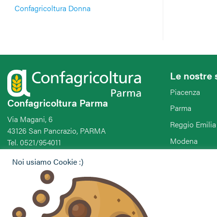
Confagricoltura Donna
Le nostre 
Piacenza
Confagricoltura Parma
Parma
Via Magani, 6
Reggio Emilia
43126 San Pancrazio, PARMA
Modena
Tel. 0521/954011
Fax. 0521/954011
Bologna
Noi usiamo Cookie :)
E-mail: parma@confagricoltura.it
Ferrara
PEC: upaparma@legalmail.it
Ravenna
Forlì-Cesena-