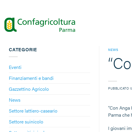
Salta
ai
contenuti
CATEGORIE
NEWS
“Co
Eventi
Finanziamenti e bandi
Gazzettino Agricolo
PUBBLICATO 
News
“Con Anga P
Settore lattiero-caseario
Parma che h
Settore suinicolo
I giovani im