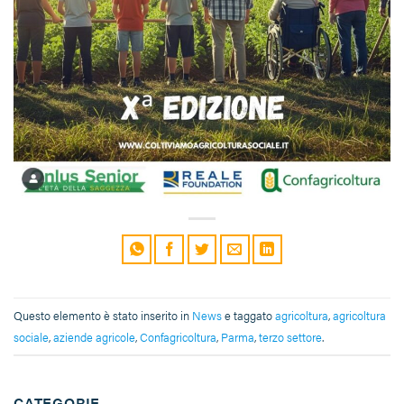
Questo elemento è stato inserito in
News
e taggato
agricoltura
,
agricoltura
sociale
,
aziende agricole
,
Confagricoltura
,
Parma
,
terzo settore
.
CATEGORIE