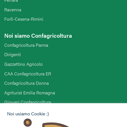
Ravenna
Forlì-Cesena-Rimini
Noi siamo Confagricoltura
Confagricoltura Parma
Dirigenti
Gazzettino Agricolo
CAA Confagricoltura ER
Confagricoltura Donna
Agriturist Emilia Romagna
Giovani Confagricoltura
Pensionati Confagricoltura
Noi usiamo Cookie :)