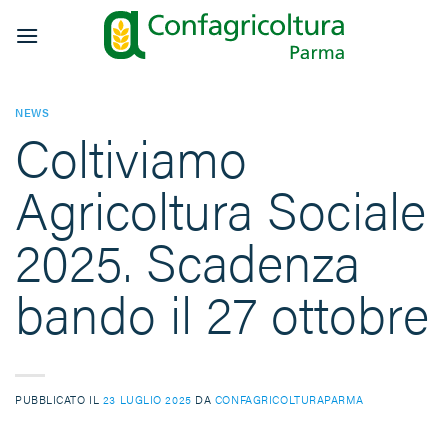
Salta
ai
contenuti
NEWS
Coltiviamo
Agricoltura Sociale
2025. Scadenza
bando il 27 ottobre
PUBBLICATO IL
23 LUGLIO 2025
DA
CONFAGRICOLTURAPARMA