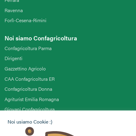
Ravenna
Forlì-Cesena-Rimini
Noi siamo Confagricoltura
Confagricoltura Parma
Dirigenti
Gazzettino Agricolo
CAA Confagricoltura ER
Confagricoltura Donna
Agriturist Emilia Romagna
Giovani Confagricoltura
Pensionati Confagricoltura
Noi usiamo Cookie :)