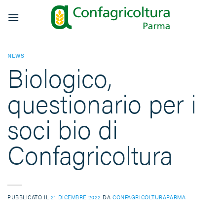
Salta
ai
contenuti
NEWS
Biologico,
questionario per i
soci bio di
Confagricoltura
PUBBLICATO IL
21 DICEMBRE 2022
DA
CONFAGRICOLTURAPARMA