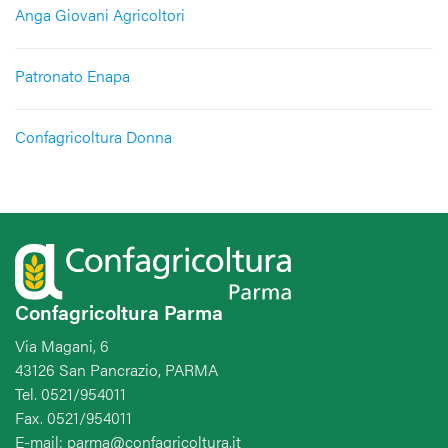
Anga Giovani Agricoltori
Patronato Enapa
Confagricoltura Donna
Confagricoltura Parma
Via Magani, 6
43126 San Pancrazio, PARMA
Tel. 0521/954011
Fax. 0521/954011
E-mail: parma@confagricoltura.it