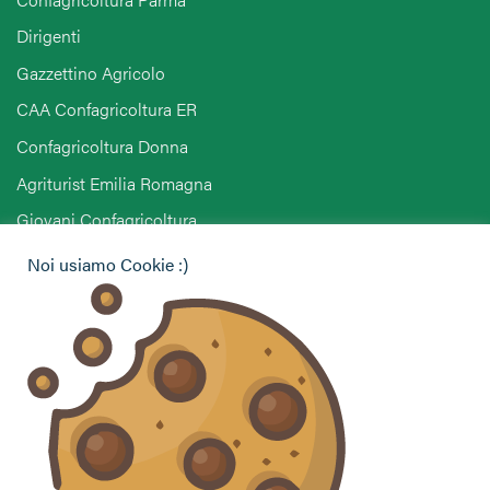
Dirigenti
Gazzettino Agricolo
CAA Confagricoltura ER
Confagricoltura Donna
Agriturist Emilia Romagna
Giovani Confagricoltura
Pensionati Confagricoltura
Noi usiamo Cookie :)
Hai bisogno di informazioni?
Vuoi contattarci per ricevere assistenza, lasciare un
commento o chiedere informazioni?
CONTATTACI