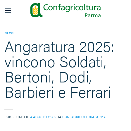
Salta
ai
contenuti
NEWS
Angaratura 2025:
vincono Soldati,
Bertoni, Dodi,
Barbieri e Ferrari
PUBBLICATO IL
4 AGOSTO 2025
DA
CONFAGRICOLTURAPARMA