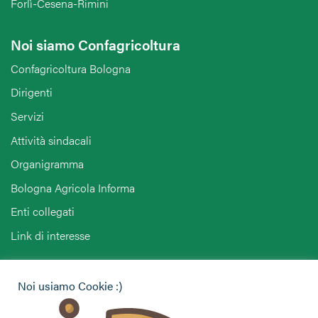
Forlì-Cesena-Rimini
Noi siamo Confagricoltura
Confagricoltura Bologna
Dirigenti
Servizi
Attività sindacali
Organigramma
Bologna Agricola Informa
Enti collegati
Link di interesse
Hai bisogno di informazioni?
Noi usiamo Cookie :)
Vuoi contattarci per ricevere assistenza, lasciare un
commento o chiedere informazioni?