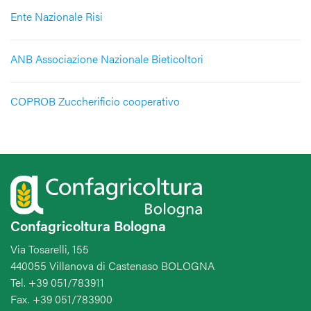
Ente Nazionale Risi
ANB Associazione Nazionale Bieticoltori
COPROB Zuccherificio cooperativo
Confagricoltura Bologna
Via Tosarelli, 155
440055 Villanova di Castenaso BOLOGNA
Tel. +39 051/783911
Fax. +39 051/783900