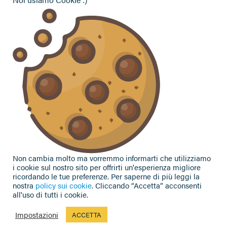
Vuoi contattarci per ricevere assistenza, lasciare un
commento o chiedere informazioni?
CONTATTACI
Seguici sui social
Non cambia molto ma vorremmo informarti che utilizziamo
i cookie sul nostro sito per offrirti un'esperienza migliore
ricordando le tue preferenze. Per saperne di più leggi la
nostra
policy sui cookie
. Cliccando “Accetta” acconsenti
all'uso di tutti i cookie.
Privacy Policy
|
Cookie Policy
| Contributi e sovvenzioni
© 2002-2026 CAA Confagricoltura Emilia Romagna srl - P.IVA
Impostazioni
ACCETTA
02317021208