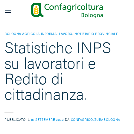
Salta
ai
contenuti
BOLOGNA AGRICOLA INFORMA
,
LAVORO
,
NOTIZIARIO PROVINCIALE
Statistiche INPS
su lavoratori e
Redito di
cittadinanza.
PUBBLICATO IL
15 SETTEMBRE 2022
DA
CONFAGRICOLTURABOLOGNA