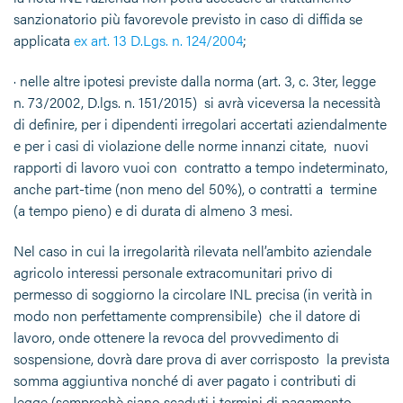
sanzionatorio più favorevole previsto in caso di diffida se
applicata
ex art. 13 D.Lgs. n. 124/2004
;
· nelle altre ipotesi previste dalla norma (art. 3, c. 3ter, legge
n. 73/2002, D.lgs. n. 151/2015) si avrà viceversa la necessità
di definire, per i dipendenti irregolari accertati aziendalmente
e per i casi di violazione delle norme innanzi citate, nuovi
rapporti di lavoro vuoi con contratto a tempo indeterminato,
anche part-time (non meno del 50%), o contratti a termine
(a tempo pieno) e di durata di almeno 3 mesi.
Nel caso in cui la irregolarità rilevata nell’ambito aziendale
agricolo interessi personale extracomunitari privo di
permesso di soggiorno la circolare INL precisa (in verità in
modo non perfettamente comprensibile) che il datore di
lavoro, onde ottenere la revoca del provvedimento di
sospensione, dovrà dare prova di aver corrisposto la prevista
somma aggiuntiva nonché di aver pagato i contributi di
legge (semprechè siano scaduti i termini di pagamento