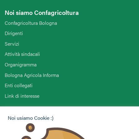
Noi siamo Confagricoltura
Confagricoltura Bologna
Dirigenti
Servizi
Attività sindacali
Organigramma
Bologna Agricola Informa
Enti collegati
Link di interesse
Hai bisogno di informazioni?
Noi usiamo Cookie :)
Vuoi contattarci per ricevere assistenza, lasciare un
commento o chiedere informazioni?