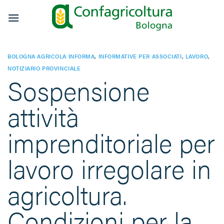
Salta
ai
contenuti
BOLOGNA AGRICOLA INFORMA
,
INFORMATIVE PER ASSOCIATI
,
LAVORO
,
NOTIZIARIO PROVINCIALE
Sospensione
attività
imprenditoriale per
lavoro irregolare in
agricoltura.
Condizioni per la