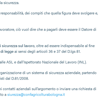
la sicurezza.
i responsabilità, dei compiti che quella figura deve svolgere e,
avoratore, ciò vuol dire che a pagarli deve essere il Datore di
i sicurezza sul lavoro
, oltre ad essere indispensabile al fine
 di legge
ai sensi degli articoli 36 e 37 del D.lgs 81.
lle ASL e dall’Ispettorato Nazionale del Lavoro (INL).
organizzazione di un sistema di sicurezza aziendale, partendo
sti dal D.81/2008.
mi contatti aziendali sull’argomento o inviare una richiesta di
ato a
siurezza@confagricolturabologna.it