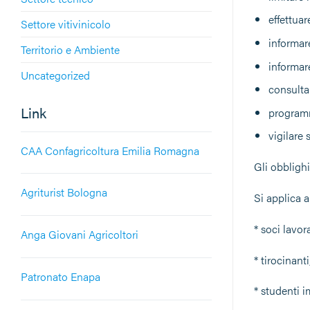
effettuar
Settore vitivinicolo
informare
Territorio e Ambiente
informare
Uncategorized
consultar
Link
programm
vigilare 
CAA Confagricoltura Emilia Romagna
Gli obbligh
Agriturist Bologna
Si applica a
* soci lavor
Anga Giovani Agricoltori
* tirocinanti
Patronato Enapa
* studenti i