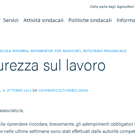
Dalla parte degli
Agricoltori
Servizi
Attività sindacali
Politiche sindacali
Informat
ICOLA INFORMA
,
INFORMATIVE PER ASSOCIATI
,
NOTIZIARIO PROVINCIALE
urezza sul lavoro
IL
14 OTTOBRE 2024
DA
CONFAGRICOLTURABOLOGNA
ssociato/a,
ile riprendere ricordare, brevemente, gli adempimenti obbligatori 
he nelle ultime settimane sono stati effettuati dalle autorità compet