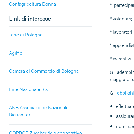
Confagricoltura Donna
* partecipan
Link di interesse
* volontari;
* lavoratori
Terre di Bologna
* apprendist
Agrifidi
* avventizi.
Camera di Commercio di Bologna
Gli adempime
maggiore res
Ente Nazionale Risi
Gli
obblighi
effettuar
ANB Associazione Nazionale
Bieticoltori
assicurar
nominare 
COPROB Zuccherificio cooperativo