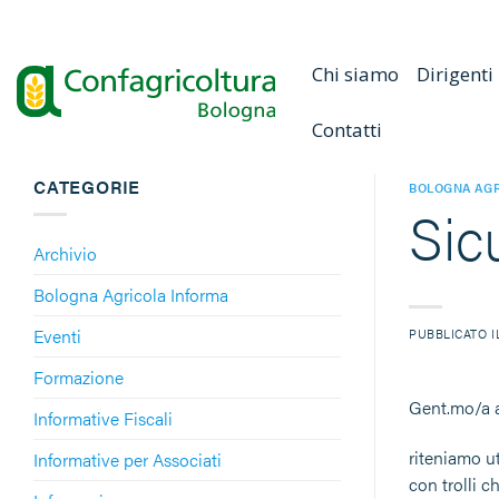
Salta
ai
contenuti
Chi siamo
Dirigenti
Contatti
CATEGORIE
BOLOGNA AGR
Sic
Archivio
Bologna Agricola Informa
Eventi
PUBBLICATO 
Formazione
Gent.mo/a a
Informative Fiscali
riteniamo ut
Informative per Associati
con trolli c