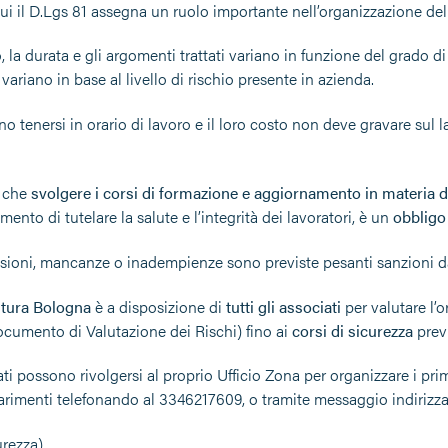
ui il D.Lgs 81 assegna un ruolo importante nell’organizzazione del
, la durata e gli argomenti trattati variano in funzione del grado d
 variano in base al livello di rischio presente in azienda.
no tenersi in orario di lavoro e il loro costo non deve gravare sul l
 che
svolgere i corsi di formazione e aggiornamento in materia d
ento di tutelare la salute e l’integrità dei lavoratori, è un
obbligo
ssioni, mancanze o inadempienze sono previste pesanti sanzioni da
ltura Bologna
è a disposizione di
tutti gli associati
per valutare l’
cumento di Valutazione dei Rischi) fino ai
corsi di sicurezza
previ
ati possono rivolgersi al proprio Ufficio Zona per organizzare i pri
hiarimenti telefonando al 3346217609, o tramite messaggio indirizz
urezza)