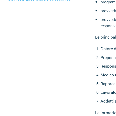
programma
provveder
provveder
responsab
Le principal
Datore d
Prepost
Responsa
Medico 
Rapprese
Lavorato
Addetti 
La
formazio