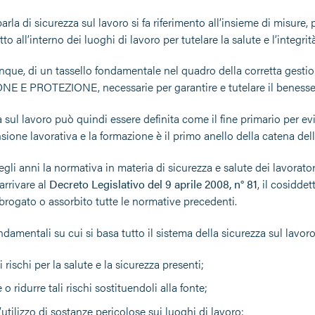
rla di sicurezza sul lavoro si fa riferimento all’insieme di misur
tto all’interno dei luoghi di lavoro per tutelare la salute e l’integri
unque, di un tassello fondamentale nel quadro della corretta gesti
 E PROTEZIONE, necessarie per garantire e tutelare il benessere 
 sul lavoro può quindi essere definita come il fine primario per evi
ione lavorativa e la formazione è il primo anello della catena dell
gli anni la normativa in materia di sicurezza e salute dei lavorat
 arrivare al
Decreto Legislativo del 9 aprile 2008, n° 81
, il cosidde
abrogato o assorbito tutte le normative precedenti.
ondamentali su cui si basa tutto il sistema della sicurezza sul lavor
i rischi per la salute e la sicurezza presenti;
 o ridurre tali rischi sostituendoli alla fonte;
l’utilizzo di sostanze pericolose sui luoghi di lavoro;