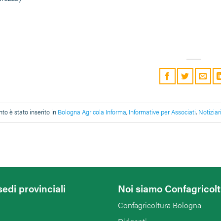
o è stato inserito in
Bologna Agricola Informa
,
Informative per Associati
,
Notiziar
sedi provinciali
Noi siamo Confagricol
Confagricoltura Bologna