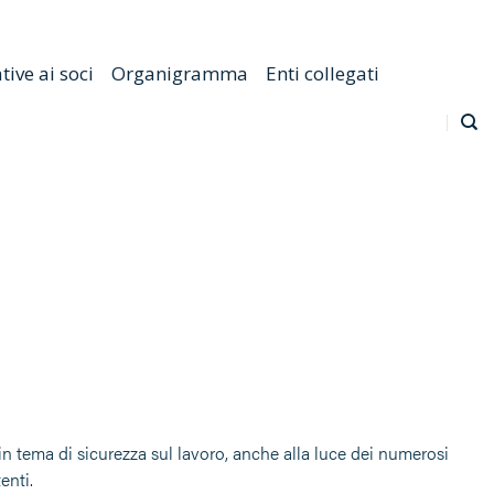
Emilia Romagna
Scarica l'APP
Confagricoltura Nazionale
ive ai soci
Organigramma
Enti collegati
in tema di sicurezza sul lavoro, anche alla luce dei numerosi
enti.