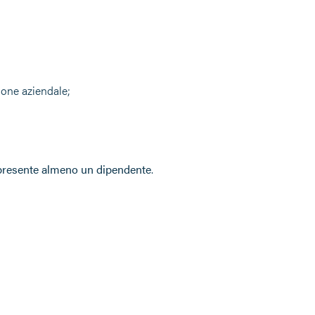
zione aziendale;
ia presente almeno un dipendente
.