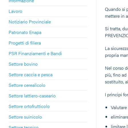
Informazione
Quando si pa
Lavoro
mettere in a
Notiziario Provinciale
Si tratta, d
Patronato Enapa
PREVENZIONE
Progetti di filiera
La sicurezza
PSR Finanziamenti e Bandi
propria mans
Settore bovino
Nel corso de
Settore caccia e pesca
più, fino ad
sostituito, 
Settore cerealicolo
I principi f
Settore lattiero-caseario
Settore ortofrutticolo
Valutare 
Settore suinicolo
eliminare
limitare 
Settore tecnico