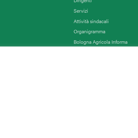
Dirigenti
Servizi
Attività sindacali
Organigramma
Bologna Agricola Informa
Enti collegati
Rimini
Link di interesse