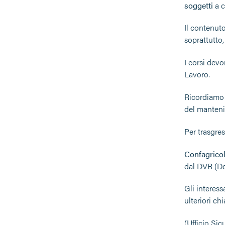
soggetti
a c
Il contenuto
soprattutto,
I corsi devo
Lavoro.
Ricordiamo
del mantenim
Per trasgre
Confagrico
dal DVR (Do
Gli interess
ulteriori c
(Ufficio Sic