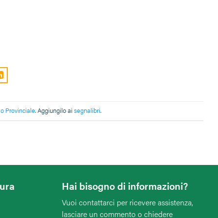
io Provinciale
. Aggiungilo ai
segnalibri
.
tura
Hai bisogno di informazioni?
Vuoi contattarci per ricevere assistenza,
lasciare un commento o chiedere