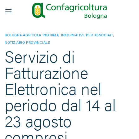
Salta
ai
contenuti
BOLOGNA AGRICOLA INFORMA
,
INFORMATIVE PER ASSOCIATI
,
NOTIZIARIO PROVINCIALE
Servizio di
Fatturazione
Elettronica nel
periodo dal 14 al
23 agosto
compresi.