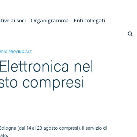
Emilia Romagna
Scarica l'APP
Confagricoltura Nazionale
ive ai soci
Organigramma
Enti collegati
ARIO PROVINCIALE
Elettronica nel
osto compresi
Bologna (dal 14 al 23 agosto compresi), il servizio di
ato.