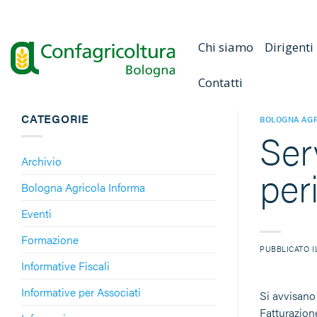
Salta
ai
contenuti
Chi siamo
Dirigenti
Contatti
CATEGORIE
BOLOGNA AGR
Ser
Archivio
per
Bologna Agricola Informa
Eventi
Formazione
PUBBLICATO 
Informative Fiscali
Informative per Associati
Si avvisano 
Fatturazione