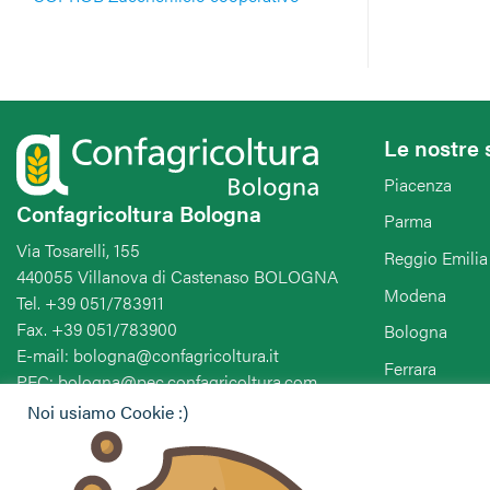
Le nostre 
Piacenza
Confagricoltura Bologna
Parma
Via Tosarelli, 155
Reggio Emilia
440055 Villanova di Castenaso BOLOGNA
Modena
Tel. +39 051/783911
Fax. +39 051/783900
Bologna
E-mail: bologna@confagricoltura.it
Ferrara
PEC: bologna@pec.confagricoltura.com
Ravenna
Noi usiamo Cookie :)
Forlì-Cesena-