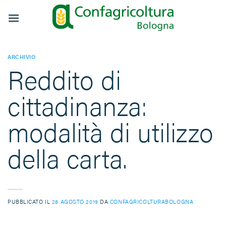
Salta
ai
contenuti
ARCHIVIO
Reddito di
cittadinanza:
modalità di utilizzo
della carta.
PUBBLICATO IL
28 AGOSTO 2019
DA
CONFAGRICOLTURABOLOGNA