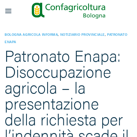
Salta
ai
contenuti
BOLOGNA AGRICOLA INFORMA
,
NOTIZIARIO PROVINCIALE
,
PATRONATO
ENAPA
Patronato Enapa:
Disoccupazione
agricola – la
presentazione
della richiesta per
l’indennità scade il