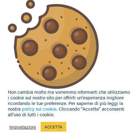
Vuoi contattarci per ricevere assistenza, lasciare un
commento o chiedere informazioni?
CONTATTACI
Seguici sui social
Non cambia molto ma vorremmo informarti che utilizziamo
i cookie sul nostro sito per offrirti un'esperienza migliore
ricordando le tue preferenze. Per saperne di più leggi la
nostra
policy sui cookie
. Cliccando “Accetta” acconsenti
all'uso di tutti i cookie.
Privacy Policy
|
Cookie Policy
| Contributi e sovvenzioni
© 2002-2026 CAA Confagricoltura Emilia Romagna srl - P.IVA
Impostazioni
ACCETTA
02317021208