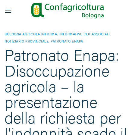
Salta
ai
contenuti
BOLOGNA AGRICOLA INFORMA
,
INFORMATIVE PER ASSOCIATI
,
NOTIZIARIO PROVINCIALE
,
PATRONATO ENAPA
Patronato Enapa:
Disoccupazione
agricola – la
presentazione
della richiesta per
l’indennità scade il