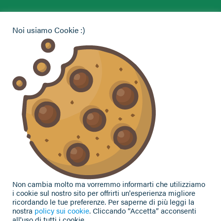
Hai bisogno di informazioni?
Noi usiamo Cookie :)
Vuoi contattarci per ricevere assistenza, lasciare un
commento o chiedere informazioni?
CONTATTACI
Seguici sui social
Non cambia molto ma vorremmo informarti che utilizziamo
i cookie sul nostro sito per offrirti un'esperienza migliore
ricordando le tue preferenze. Per saperne di più leggi la
nostra
policy sui cookie
. Cliccando “Accetta” acconsenti
all'uso di tutti i cookie.
Privacy Policy
|
Cookie Policy
| Contributi e sovvenzioni