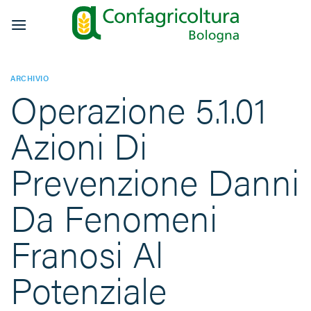
Salta
ai
contenuti
ARCHIVIO
Operazione 5.1.01
Azioni Di
Prevenzione Danni
Da Fenomeni
Franosi Al
Potenziale