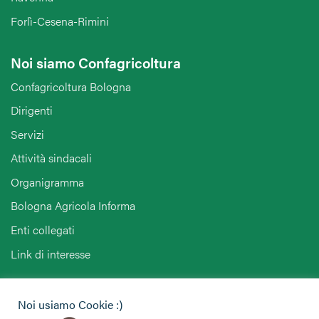
Forlì-Cesena-Rimini
Noi siamo Confagricoltura
Confagricoltura Bologna
Dirigenti
Servizi
Attività sindacali
Organigramma
Bologna Agricola Informa
Enti collegati
Link di interesse
Hai bisogno di informazioni?
Noi usiamo Cookie :)
Vuoi contattarci per ricevere assistenza, lasciare un