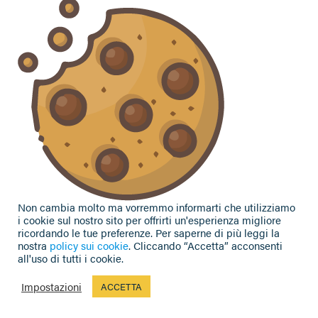
commento o chiedere informazioni?
CONTATTACI
Seguici sui social
Non cambia molto ma vorremmo informarti che utilizziamo
i cookie sul nostro sito per offrirti un'esperienza migliore
ricordando le tue preferenze. Per saperne di più leggi la
nostra
policy sui cookie
. Cliccando “Accetta” acconsenti
all'uso di tutti i cookie.
Privacy Policy
|
Cookie Policy
| Contributi e sovvenzioni
© 2002-2026 CAA Confagricoltura Emilia Romagna srl - P.IVA
Impostazioni
ACCETTA
02317021208