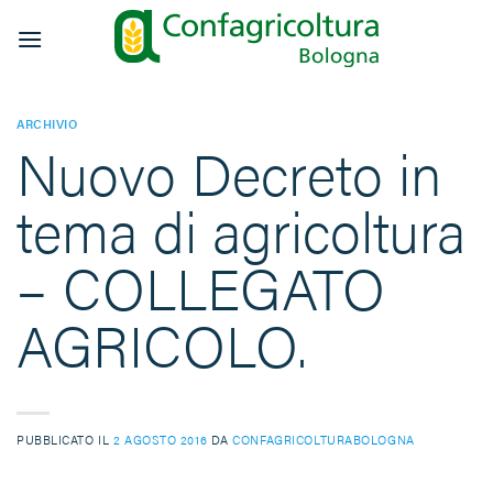
Salta
ai
contenuti
ARCHIVIO
Nuovo Decreto in
tema di agricoltura
– COLLEGATO
AGRICOLO.
PUBBLICATO IL
2 AGOSTO 2016
DA
CONFAGRICOLTURABOLOGNA