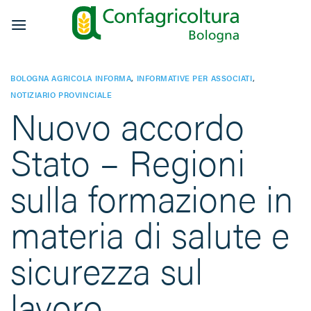
Salta
ai
contenuti
BOLOGNA AGRICOLA INFORMA
,
INFORMATIVE PER ASSOCIATI
,
NOTIZIARIO PROVINCIALE
Nuovo accordo
Stato – Regioni
sulla formazione in
materia di salute e
sicurezza sul
lavoro.