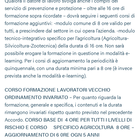
Qualora il datore di lavoro svolga anche i compiti del
servizio di prevenzione e protezione – oltre alle 16 ore di
formazione sopra ricordate – dovrà seguire i seguenti corsi di
formazione aggiuntivi: -modulo comune di 8 ore valido per
tutti, a prescindere dal settore in cui opera l’azienda. -modulo
tecnico-integrativo specifico per l’agricoltura (Agricoltura-
Silvicoltura-Zootecnica) della durata di 16 ore. Non sarà
possibile erogare la formazione in questione in modalità e-
learning. Per i corsi di aggiornamento la periodicità è
quinquennale, con una durata minima pari a 8 ore (è invece
prevista anche la modalità e-learning).
CORSO FORMAZIONE LAVORATORI
VECCHIO
ORDINAMENTO INVARIATO –
Per quanto riguarda la
formazione, generale e specifica, i contenuti e la durata
rimangono invariati rispetto quanto previsto nel precedente
Accordo.
CORSO BASE DI 4 ORE PER TUTTI I LIVELLI DI
RISCHIO E CORSO SPECIFICO AGRICOLTURA 8 ORE –
AGGIORNAMENTO DI 6 0RE OGN 5 ANNI