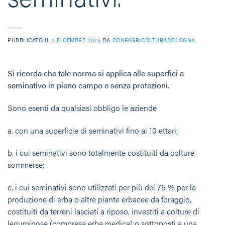
PUBBLICATO IL
2 DICEMBRE 2025
DA
CONFAGRICOLTURABOLOGNA
Si ricorda che tale norma si applica alle superfici a
seminativo in pieno campo e senza protezion
i.
Sono
esenti
da qualsiasi obbligo le aziende
a.
con una superficie di seminativi fino ai 10 ettari;
b.
i cui seminativi sono totalmente costituiti da colture
sommerse;
c.
i cui seminativi sono utilizzati per più del 75 % per la
produzione di erba o altre piante erbacee da foraggio,
costituiti da terreni lasciati a riposo, investiti a colture di
leguminose (compresa erba medica) o sottoposti a una