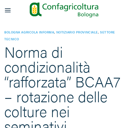
Salta
ai
contenuti
BOLOGNA AGRICOLA INFORMA
,
NOTIZIARIO PROVINCIALE
,
SETTORE
TECNICO
Norma di
condizionalità
“rafforzata” BCAA7
– rotazione delle
colture nei
seminativi.