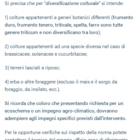
Si precisa che per “
diversificazione colturale
” si intende:
1)
colture appartenenti a generi botanici differenti (
frumento
duro, frumento tenero, triticale, spelta, farro sono tutte
genere triticum e non diversificano tra loro
);
2)
colture appartenenti ad una specie diversa nel caso di
brassicacee, solanacee e cucurbitacee;
3) terreni lasciati a riposo;
4)
erba o altre foraggere (escluso il mais e il sorgo da
foraggio, da insilato, ecc.).
Si ricorda che coloro che presentando richiesta per un
ecoschema o un impegno agro-climatico, dovranno
adempiere agli impegni specifici previsti dall’intervento
.
Per le opportune verifiche sul rispetto della norma potete
contattare il tecnico del proprio ufficio zona di riferimento.