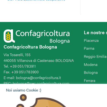
Le nostre 
Piacenza
Confagricoltura Bologna
Parma
Via Tosarelli, 155
Reggio Emilia
440055 Villanova di Castenaso BOLOGNA
Modena
Tel. +39 051/783911
Fax. +39 051/783900
Bologna
E-mail: bologna@confagricoltura.it
Ferrara
PEC: bologna@pec.confagricoltura.com
Ravenna
Noi usiamo Cookie :)
Forlì-Cesena-