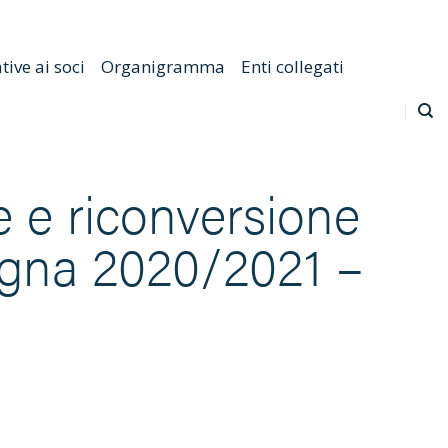
Emilia Romagna
Scarica l'APP
Confagricoltura Nazionale
ive ai soci
Organigramma
Enti collegati
ne e riconversione
agna 2020/2021 –