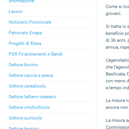
Informazione
Come si rico
Lavoro
giovani.
Notiziario Provinciale
Si tratta in
Patronato Enapa
beneficio p
di 36 anni,
Progetti di filiera
annua, risp
PSR Finanziamenti e Bandi
L’agevolazi
Settore bovino
che l’agevo
Basilicata, 
Settore caccia e pesca
con meno di
Settore cerealicolo
a tempo ind
Settore lattiero-caseario
La misura n
Settore ortofrutticolo
ancora non è
Settore suinicolo
La misura ag
Commissione
Settore tecnico