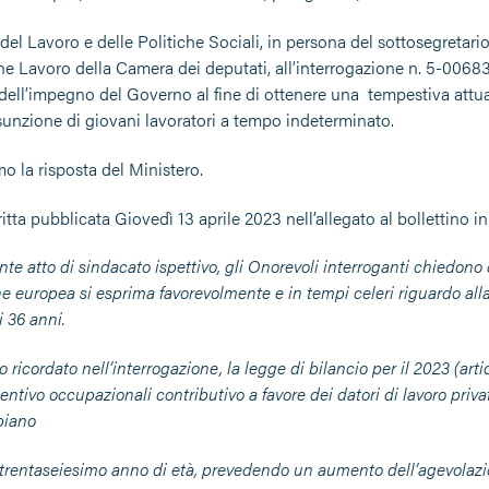
 del Lavoro e delle Politiche Sociali, in persona del sottosegretari
 Lavoro della Camera dei deputati, all’interrogazione n. 5-00683 
dell’impegno del Governo al fine di ottenere una tempestiva attuaz
ssunzione di giovani lavoratori a tempo indeterminato.
o la risposta del Ministero.
ritta pubblicata Giovedì 13 aprile 2023 nell’allegato al bollettin
nte atto di sindacato ispettivo, gli Onorevoli interroganti chiedono 
 europea si esprima favorevolmente e in tempi celeri riguardo alla 
 36 anni.
 ricordato nell’interrogazione, la legge di bilancio per il 2023 (ar
centivo occupazionali contributivo a favore dei datori di lavoro pr
biano
 trentaseiesimo anno di età, prevedendo un aumento dell’agevolaz