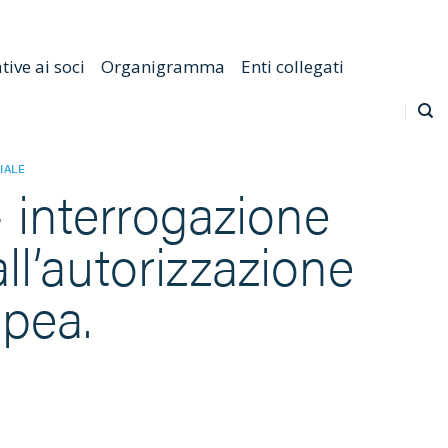
Emilia Romagna
Scarica l'APP
Confagricoltura Nazionale
ive ai soci
Organigramma
Enti collegati
IALE
 interrogazione
ll’autorizzazione
pea.