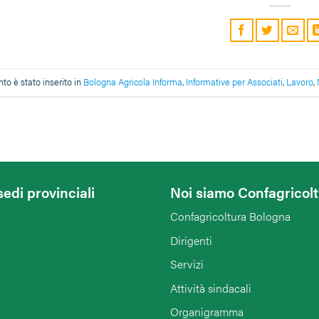
o è stato inserito in
Bologna Agricola Informa
,
Informative per Associati
,
Lavoro
,
sedi provinciali
Noi siamo Confagricol
Confagricoltura Bologna
Dirigenti
Servizi
Attività sindacali
Organigramma