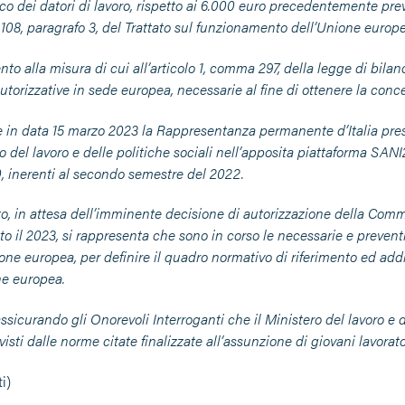
co dei datori di lavoro, rispetto ai 6.000 euro precedentemente previs
o 108, paragrafo 3, del Trattato sul funzionamento dell’Unione euro
nto alla misura di cui all’articolo 1, comma 297, della legge di bila
torizzative in sede europea, necessarie al fine di ottenere la conce
 in data 15 marzo 2023 la Rappresentanza permanente d’Italia press
o del lavoro e delle politiche sociali nell’apposita piattaforma SAN
, inerenti al secondo semestre del 2022.
nto, in attesa dell’imminente decisione di autorizzazione della Com
to il 2023, si rappresenta che sono in corso le necessarie e preven
one europea, per definire il quadro normativo di riferimento ed add
e europea.
sicurando gli Onorevoli Interroganti che il Ministero del lavoro e de
visti dalle norme citate finalizzate all’assunzione di giovani lavora
i)