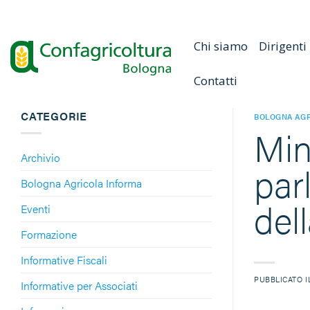
Salta
ai
contenuti
Chi siamo
Dirigenti
Contatti
CATEGORIE
BOLOGNA AGR
Min
Archivio
par
Bologna Agricola Informa
del
Eventi
Formazione
Informative Fiscali
PUBBLICATO 
Informative per Associati