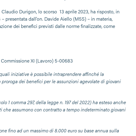
o Claudio Durigon, lo scorso 13 aprile 2023, ha risposto, in
– presentata dall’on. Davide Aiello (M5S) – in materia,
ione dei benefìci previsti dalle norme finalizzate, come
o in Commissione XI (Lavoro) 5-00683
quali iniziative è possibile intraprendere affinché la
proroga dei benefici per le assunzioni agevolate di giovani
ticolo 1 comma 297, della legge n. 197 del 2022) ha esteso anche
ivati che assumono con contratto a tempo indeterminato giovani
ione fino ad un massimo di 8.000 euro su base annua sulla