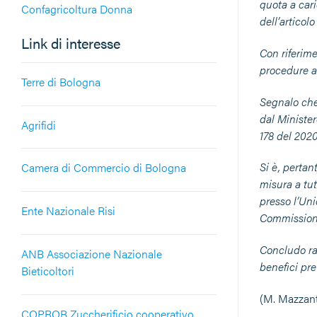
quota a cari
Confagricoltura Donna
dell’articol
Link di interesse
Con riferime
procedure au
Terre di Bologna
Segnalo che
dal Minister
Agrifidi
178 del 2020
Si è, perta
Camera di Commercio di Bologna
misura a tut
presso l’Uni
Ente Nazionale Risi
Commission
Concludo ras
ANB Associazione Nazionale
benefìci pre
Bieticoltori
(M. Mazzant
COPROB Zuccherificio cooperativo