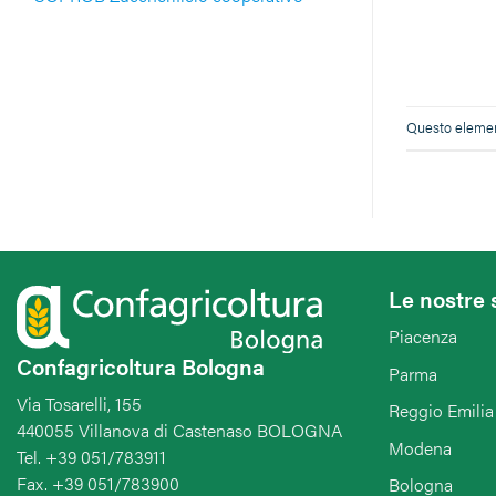
Questo element
Le nostre 
Piacenza
Confagricoltura Bologna
Parma
Via Tosarelli, 155
Reggio Emilia
440055 Villanova di Castenaso BOLOGNA
Modena
Tel. +39 051/783911
Fax. +39 051/783900
Bologna