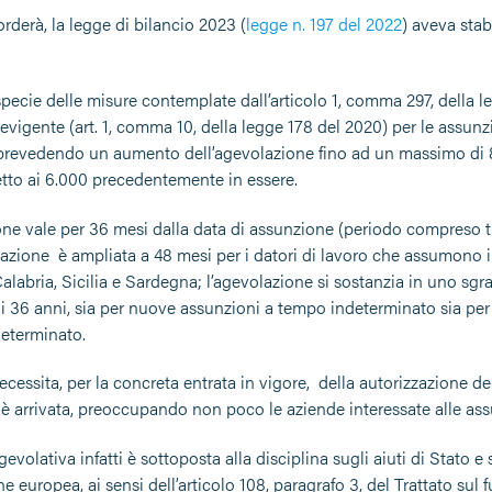
rderà, la legge di bilancio 2023 (
legge n. 197 del 2022
) aveva stab
 specie delle misure contemplate dall’articolo 1, comma 297, della le
revigente (art. 1, comma 10, della legge 178 del 2020) per le ass
 prevedendo un aumento dell’agevolazione fino ad un massimo di 8.
etto ai 6.000 precedentemente in essere.
one vale per 36 mesi dalla data di assunzione (periodo compreso tr
lazione è ampliata a 48 mesi per i datori di lavoro che assumono 
Calabria, Sicilia e Sardegna; l’agevolazione si sostanzia in uno sg
 36 anni, sia per nuove assunzioni a tempo indeterminato sia per t
eterminato.
ecessita, per la concreta entrata in vigore, della autorizzazione 
 arrivata, preoccupando non poco le aziende interessate alle assunz
evolativa infatti è sottoposta alla disciplina sugli aiuti di Stato e
 europea, ai sensi dell’articolo 108, paragrafo 3, del Trattato s