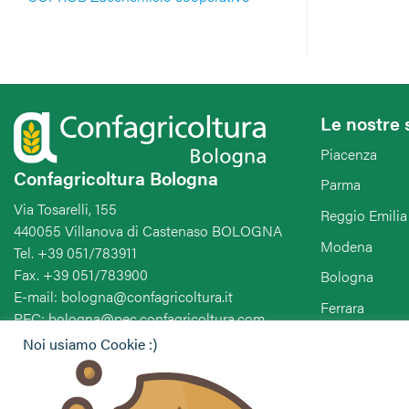
Le nostre 
Piacenza
Confagricoltura Bologna
Parma
Via Tosarelli, 155
Reggio Emilia
440055 Villanova di Castenaso BOLOGNA
Modena
Tel. +39 051/783911
Fax. +39 051/783900
Bologna
E-mail: bologna@confagricoltura.it
Ferrara
PEC: bologna@pec.confagricoltura.com
Ravenna
Noi usiamo Cookie :)
Forlì-Cesena-