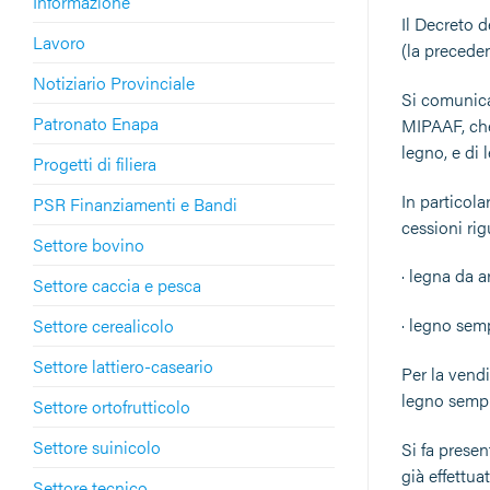
Informazione
Il Decreto d
Lavoro
(la preceden
Notiziario Provinciale
Si comunica 
Patronato Enapa
MIPAAF, che,
legno, e di 
Progetti di filiera
In particola
PSR Finanziamenti e Bandi
cessioni rig
Settore bovino
· legna da a
Settore caccia e pesca
· legno sem
Settore cerealicolo
Settore lattiero-caseario
Per la vendi
legno semp
Settore ortofrutticolo
Settore suinicolo
Si fa presen
già effettua
Settore tecnico