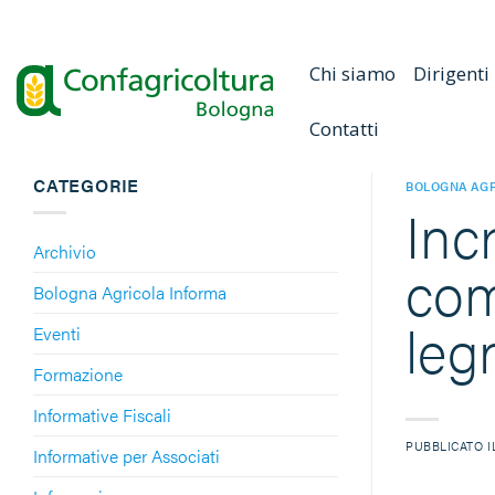
Salta
ai
contenuti
Chi siamo
Dirigenti
Contatti
CATEGORIE
BOLOGNA AGR
Inc
Archivio
com
Bologna Agricola Informa
leg
Eventi
Formazione
Informative Fiscali
PUBBLICATO 
Informative per Associati