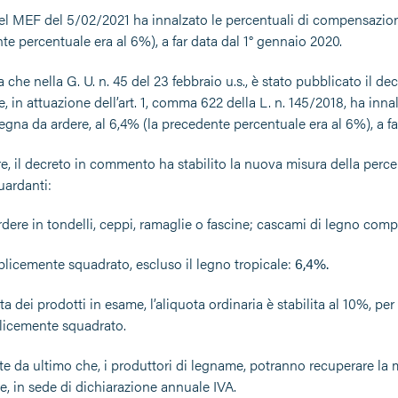
el MEF del 5/02/2021 ha innalzato le percentuali di compensazione 
te percentuale era al 6%), a far data dal 1° gennaio 2020.
che nella G. U. n. 45 del 23 febbraio u.s., è stato pubblicato il 
 in attuazione dell’art. 1, comma 622 della L. n. 145/2018, ha inna
legna da ardere, al 6,4% (la precedente percentuale era al 6%), a f
re, il decreto in commento ha stabilito la nuova misura della perc
uardanti:
rdere in tondelli, ceppi, ramaglie o fascine; cascami di legno com
plicemente squadrato, escluso il legno tropicale:
6,4%.
ta dei prodotti in esame, l’aliquota ordinaria è stabilita al 10%, per
licemente squadrato.
te da ultimo che, i produttori di legname, potranno recuperare la 
te, in sede di dichiarazione annuale IVA.