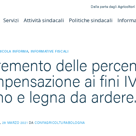
Dalla parte degli
Agricoltori
Servizi
Attività sindacali
Politiche sindacali
Informat
ICOLA INFORMA
,
INFORMATIVE FISCALI
remento delle percent
pensazione ai fini IV
no e legna da ardere
IL
29 MARZO 2021
DA
CONFAGRICOLTURABOLOGNA