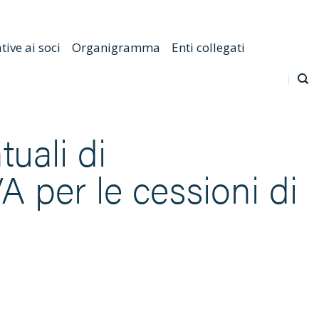
Emilia Romagna
Scarica l'APP
Confagricoltura Nazionale
ive ai soci
Organigramma
Enti collegati
uali di
A per le cessioni di
.