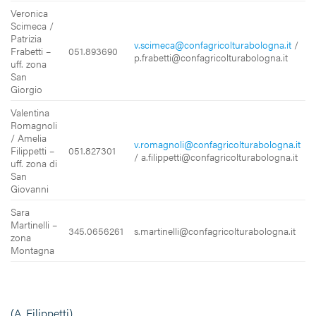
Veronica
Scimeca /
Patrizia
v.scimeca@confagricolturabologna.it
/
Frabetti –
051.893690
p.frabetti@confagricolturabologna.it
uff. zona
San
Giorgio
Valentina
Romagnoli
/ Amelia
v.romagnoli@confagricolturabologna.it
Filippetti –
051.827301
/ a.filippetti@confagricolturabologna.it
uff. zona di
San
Giovanni
Sara
Martinelli –
345.0656261
s.martinelli@confagricolturabologna.it
zona
Montagna
(A. Filippetti)