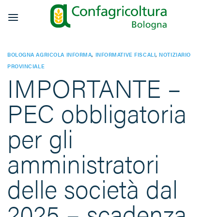
Salta
ai
contenuti
BOLOGNA AGRICOLA INFORMA
,
INFORMATIVE FISCALI
,
NOTIZIARIO
PROVINCIALE
IMPORTANTE –
PEC obbligatoria
per gli
amministratori
delle società dal
2025 – scadenza