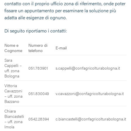
contatto con il proprio ufficio zona di riferimento, onde poter
fissare un appuntamento per esaminare la soluzione più
adatta alle esigenze di ognuno.
Di seguito riportiamo i contatti:
Nome e
Numero di
E-mail
Cognome
telefono
Sara
Cappelli –
051.783901
s.cappelli@confagricolturabologna.it
uff. zona
Bologna
Vittoria
Cavazzoni
051.830049
v.cavazzoni@confagricolturabologna.it
– uff. zona
Bazzano
Chiara
Biancastelli
0542.28394
c.biancastelli@confagricolturabologna.it
– uff. zona
Imola